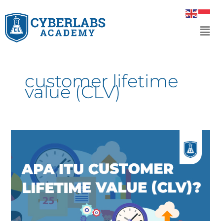
Skip
to
Men
content
customer lifetime
value (CLV)
Apa
itu
customer
lifetime
value
(CLV)?