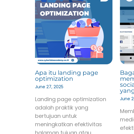
Apa itu landing page
Baga
optimization
mem
soci
June 27, 2025
yang
Landing page optimization
June 2
adalah praktik yang
Memb
bertujuan untuk
medi
meningkatkan efektivitas
efekt
halaman tujuan atau