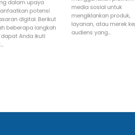
ing dalam upaya
media sosial untuk
nfaatkan potensi
mengiklankan produk,
aran digital. Berikut
layanan, atau merek k
ah beberapa langkah
audiens yang…
dapat Anda ikuti
k…