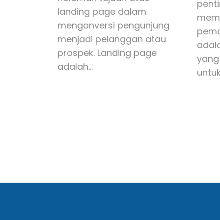
pent
landing page dalam
mema
mengonversi pengunjung
pemas
menjadi pelanggan atau
adal
prospek. Landing page
yang 
adalah…
untu