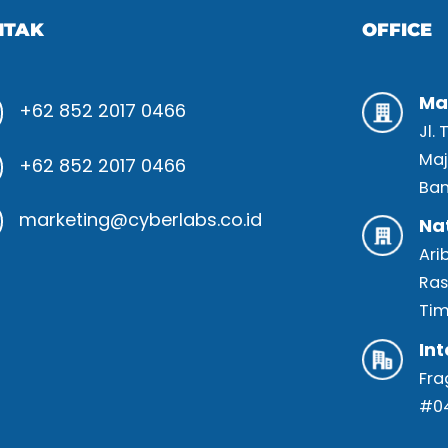
NTAK
OFFICE
Ma
+62 852 2017 0466
Jl.
Maj
+62 852 2017 0466
Ban
marketing@cyberlabs.co.id
Na
Ari
Ras
Tim
Int
Fra
#04