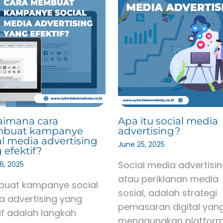
imana cara
Apa itu social media
buat kampanye
advertising?
al media advertising
June 25, 2025
 efektif?
Social media advertisin
6, 2025
atau periklanan media
uat kampanye social
sosial, adalah strategi
a advertising yang
pemasaran digital yan
if adalah langkah
menggunakan platfor