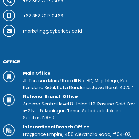
+62 852 2017 0466
+62 852 2017 0466
marketing@cyberlabs.co.id
OFFICE
Main Office
Jl. Terusan Mars Utara III No. 8D, Majahlega, Kec.
Bandung Kidul, Kota Bandung, Jawa Barat 40267
National Branch Office
Aribimo Sentral level 8. Jalan H.R. Rasuna Said Kav
x-2 No. 5, Kuningan Timur, Setiabudi, Jakarta
Selatan 12950
International Branch Office
Fragrance Empire, 456 Alexandra Road, #04-02,