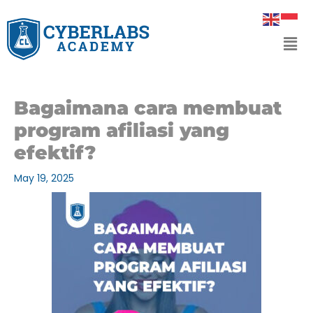
Skip
to
Men
content
Bagaimana cara membuat
program afiliasi yang
efektif?
May 19, 2025