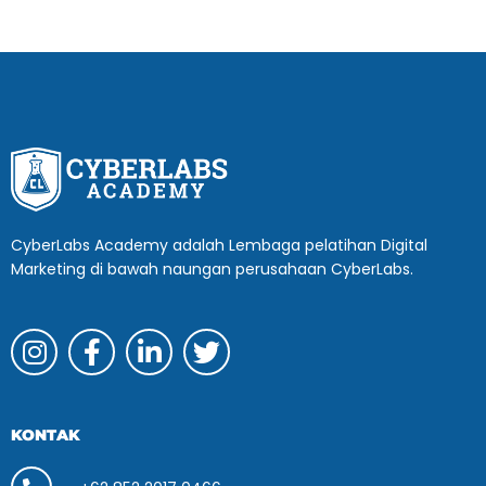
CyberLabs Academy adalah Lembaga pelatihan Digital
Marketing di bawah naungan perusahaan CyberLabs.
KONTAK