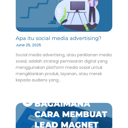
Apa itu social media advertising?
June 25, 2025
Social media advertising, atau periklanan media
sosial, adalah strategi pemasaran digital yang
menggunakan platform media sosial untuk
mengiklankan produk, layanan, atau merek
kepada audiens yang…