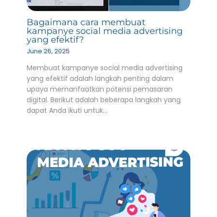
Bagaimana cara membuat
kampanye social media advertising
yang efektif?
June 26, 2025
Membuat kampanye social media advertising
yang efektif adalah langkah penting dalam
upaya memanfaatkan potensi pemasaran
digital. Berikut adalah beberapa langkah yang
dapat Anda ikuti untuk…