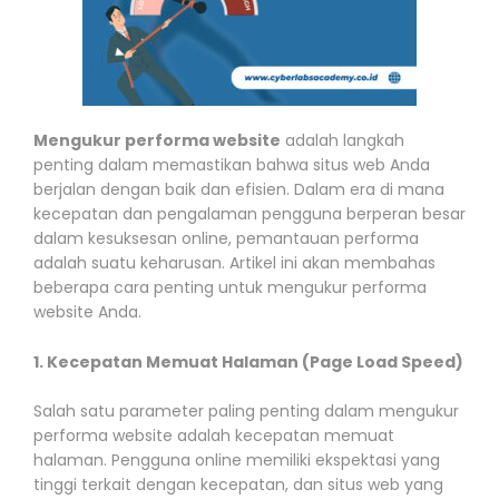
Mengukur performa website
adalah langkah
penting dalam memastikan bahwa situs web Anda
berjalan dengan baik dan efisien. Dalam era di mana
kecepatan dan pengalaman pengguna berperan besar
dalam kesuksesan online, pemantauan performa
adalah suatu keharusan. Artikel ini akan membahas
beberapa cara penting untuk mengukur performa
website Anda.
1. Kecepatan Memuat Halaman (Page Load Speed)
Salah satu parameter paling penting dalam mengukur
performa website adalah kecepatan memuat
halaman. Pengguna online memiliki ekspektasi yang
tinggi terkait dengan kecepatan, dan situs web yang