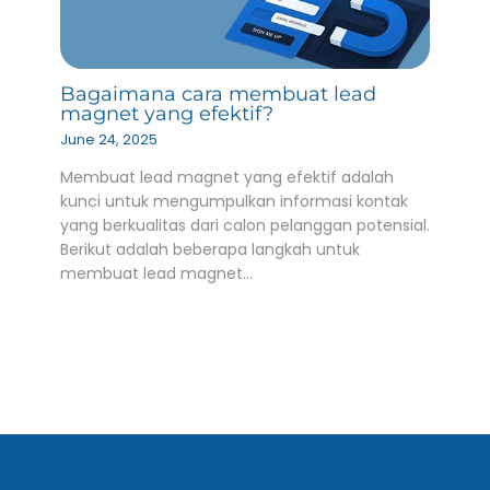
Bagaimana cara membuat lead
magnet yang efektif?
June 24, 2025
Membuat lead magnet yang efektif adalah
kunci untuk mengumpulkan informasi kontak
yang berkualitas dari calon pelanggan potensial.
Berikut adalah beberapa langkah untuk
membuat lead magnet…