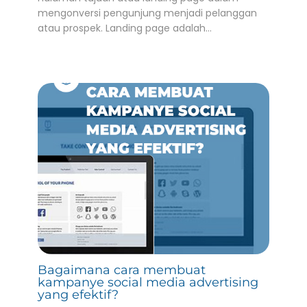
mengonversi pengunjung menjadi pelanggan
atau prospek. Landing page adalah…
Bagaimana cara membuat
kampanye social media advertising
yang efektif?