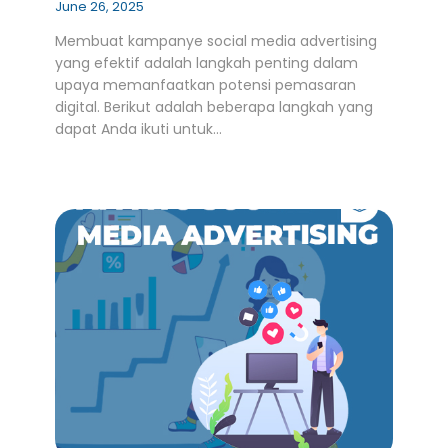
June 26, 2025
Membuat kampanye social media advertising
yang efektif adalah langkah penting dalam
upaya memanfaatkan potensi pemasaran
digital. Berikut adalah beberapa langkah yang
dapat Anda ikuti untuk…