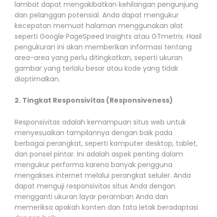
lambat dapat mengakibatkan kehilangan pengunjung
dan pelanggan potensial. Anda dapat mengukur
kecepatan memuat halaman menggunakan alat
seperti Google PageSpeed Insights atau GTmetrix. Hasil
pengukuran ini akan memberikan informasi tentang
area-area yang perlu ditingkatkan, seperti ukuran
gambar yang terlalu besar atau kode yang tidak
dioptimalkan.
2. Tingkat Responsivitas (Responsiveness)
Responsivitas adalah kemampuan situs web untuk
menyesuaikan tampilannya dengan baik pada
berbagai perangkat, seperti komputer desktop, tablet,
dan ponsel pintar. Ini adalah aspek penting dalam
mengukur performa karena banyak pengguna
mengakses internet melalui perangkat seluler. Anda
dapat menguji responsivitas situs Anda dengan
mengganti ukuran layar peramban Anda dan
memeriksa apakah konten dan tata letak beradaptasi