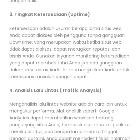
dengan baik.
3. Tingkat Ketersediaan (Uptime)
Ketersediaan adalah ukuran berapa lama situs web
Anda dapat diakses oleh pengguna tanpa gangguan.
Downtime, yang merupakan waktu ketika situs web
tidak dapat diakses, dapat merugikan reputasi dan
bisnis Anda. Gunakan layanan monitoring ketersediaan
yang dapat memberi tahu Anda jika ada gangguan
dalam akses situs Anda. Ini memungkinkan Anda untuk
merespons masalah dengan cepat.
4. Analisis Lalu Lintas (Traffic Analysis)
Menganalisis lalu lintas website adalah cara lain untuk
mengukur performa. Alat analitik seperti Google
Analytics dapat memberikan wawasan tentang
pengunjung situs Anda, termasuk asal mereka, perilaku
mereka di situs, dan berapa lama mereka tinggal.
Dengan data ini, Anda dapat mengidentifikasi halaman