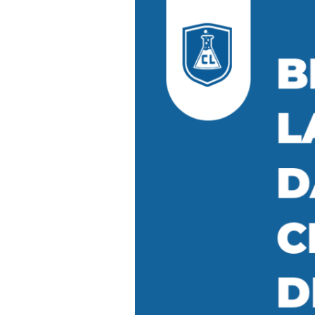
cara
membuat
chatbot
untuk
digital
marketing?