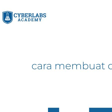
Skip
to
content
cara membuat 
Bagaimana