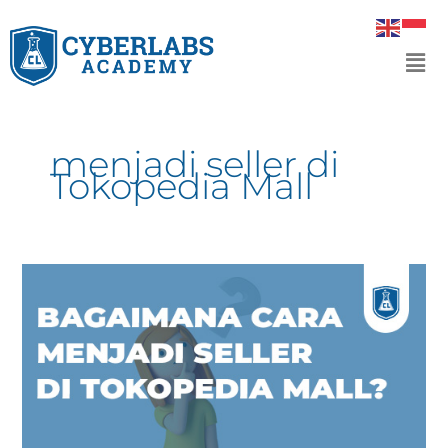
Skip
to
Men
content
menjadi seller di
Tokopedia Mall
Bagaimana
cara
menjadi
seller
di
Tokopedia
Mall?