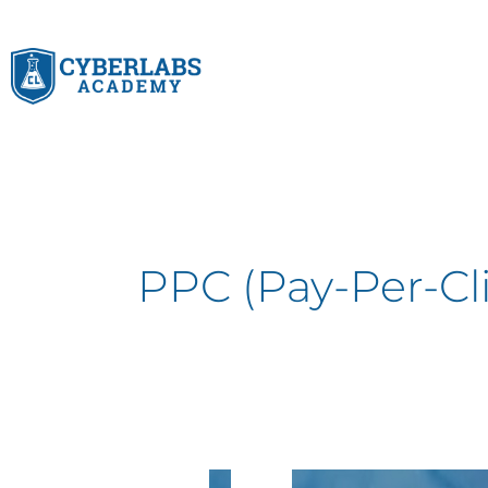
Skip
to
content
PPC (Pay-Per-Cl
Apa