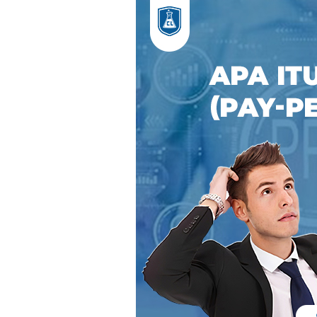
itu
PPC
(Pay-
Per-
Click)?